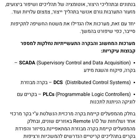
בנתונים ובתהליכי היצור, אוטומציה של תהליכים ושיפור ביצועים,
מזעור התערבות גורם אנושי בתהליך ייצור, צמצום עלויות ועוד.
יחד עם זאת, מערכות אלו הגדילו את משטח החשיפה לתקיפות
סייבר, כפי שיפורט בהמשך.
מערכות המחשוב והבקרה התעשייתיות נחלקות למספר
קבוצות עיקריות:
(Supervisory Control and Data Acquisition) –
SCADA
▪
בקרה, פיקוח והשגת מידע
▪
(Distributed Control Systems)
DCS
– בקרה מבוזרת
▪
PLCs
(Programmable Logic Controllers) – בקרים עם
לוגיקה הניתנת לתכנות
בחלק מהמפעלים קיימת בקרה מרכזית הנשלטת ע"י בקר מרכזי
אחד ושלוחות של Remote I/O באזורים שונים, ובחלק
מהמפעלים קיימת בקרה מבוזרת המתאפיינת בפיזור והפרדת
בקרים בתהליכים קריטיים הנדרשים להמשכיות ורציפות