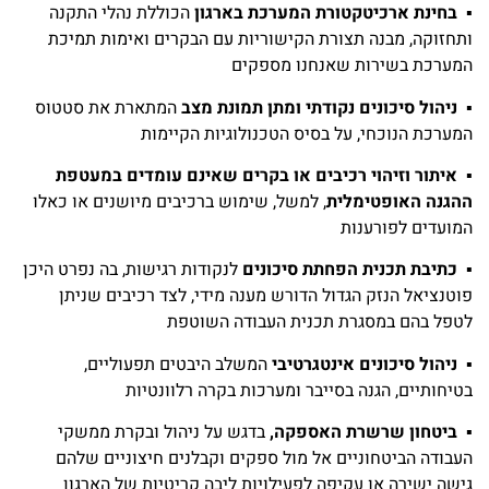
▪
בחינת ארכיטקטורת המערכת בארגון
הכוללת נהלי התקנה
ותחזוקה, מבנה תצורת הקישוריות עם הבקרים ואימות תמיכת
המערכת בשירות שאנחנו מספקים
▪
ניהול סיכונים נקודתי ומתן תמונת מצב
המתארת את סטטוס
המערכת הנוכחי, על בסיס הטכנולוגיות הקיימות
▪
איתור וזיהוי רכיבים או בקרים שאינם עומדים במעטפת
ההגנה האופטימלית
, למשל, שימוש ברכיבים מיושנים או כאלו
המועדים לפורענות
▪
כתיבת תכנית הפחתת סיכונים
לנקודות רגישות, בה נפרט היכן
פוטנציאל הנזק הגדול הדורש מענה מידי, לצד רכיבים שניתן
לטפל בהם במסגרת תכנית העבודה השוטפת
▪
ניהול סיכונים אינטגרטיבי
המשלב היבטים תפעוליים,
בטיחותיים, הגנה בסייבר ומערכות בקרה רלוונטיות
▪
ביטחון שרשרת האספקה,
בדגש על ניהול ובקרת ממשקי
העבודה הביטחוניים אל מול ספקים וקבלנים חיצוניים שלהם
גישה ישירה או עקיפה לפעילויות ליבה קריטיות של הארגון