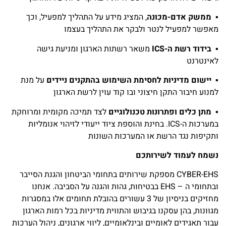
▪
ממשק אדם-מכונה
, המציג מידע על התהליך למפעיל, וכך
מאפשר למפעיל לנטר ולבקר את התהליך בעצמו
▪
בידוד רשת ה-ICS
משאר רשתות הארגון ומניעת גישה
לאינטרנט
▪
יישום מדיניות
לחסימת השימוש בהתקנים ניידים
על מנת
למנוע חיבור התקן חיצוני ובו קוד עוין לרשת הארגון
▪
מתן כלים ופתרונות טכנולוגיים
לצד תמיכה מקומית ומרוחקת
במערכות ה-ICS. בחינת והוספת ציוד ייעודי לזיהוי אנומליות
ותקיפות נגד הרשת או המערכות השונות
נשמח לעמוד לשירותכם
CYBER-EHS מספקת שירותים בתחומי הביטחון והגנת הסייבר
ובתחומי ה – EHS בבטיחות, גהות והגנה על הסביבה. אנחנו
מחזיקים בניסיון של 3 עשורים בהובלת תחומים אלו במסגרות
מגוונות, בהן עסקנו בגיבוש והתווית מדיניות בכל רמות הארגון
עבור תאגידים לאומיים ובינלאומיים, ליווי ארגונים, ניהול הערכות