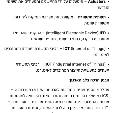
▪
Actuators
– מופעלים על ידי החיישנים ומפעילים את השינוי
הנדרש
▪
תשתית תקשורת
– מקשרת את מערכת הפיקוח ליחידות
תקשורת שונות
▪
IED
Intelligent Electronic Device)
) – התקנים שהם חלק
ממערכות הבקרה, בהם: חיישנים, מנועים ושנאים
▪
(Internet of Things)
IOT
– רכיבי תקשורת ייעודים המחוברים
לאינטרנט
▪
(Industrial Internet of Things)
IIOT
– רכיבי תקשורת
ייעודים בתעשיית הייצור המחוברים לאינטרנט
הבטן הרכה בלב הארגון:
עד לפני מספר שנים, המודעות לאבטחת המידע במערכות ה –
ICS במפעלים השונים הייתה נמוכה מאוד בהשוואה למעטפות
אבטחת המידע שניתנו ועוצבו מזה מספר עשורים במערכות ה –
IT. הדגש המרכזי שניתן היה לרוב לאמינות, זמינות המערכות,