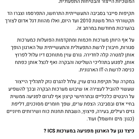
המשכיות הייצור והבטיחות התפעולית.
תקיפות סייבר בסביבה התעשייתית התרחשו, התפרסמו וצברו הד
תקשורתי החל משנת 2010 ועד היום, ואלו מהוות דגל אדום לצורך
בהערכות מחודשת במרחב זה.
על אף היותן מערכות חכמות ומתקדמות הפועלות כמערכות
סגורות, חיבורן לרשת התפעולית והתעשייתית של הארגון הופך
אותן למטרה קלה לחדירה. גורם עוין מתוחכם דיו עלול לפרוץ
אותן, לפגוע בתהליכי השליטה והבקרה ואף לנצל אותן כפתח
כניסה לרשת ה-IT הארגונית.
במקרה של תקיפת גורם עוין, עלול להגרם נזק לתהליך הייצור
שעשוי להוביל לעצירה או שיבוש מערכות הבקרה ובכך להשפיע
על היבטים כלכליים ובתרחישי קיצון אף לגרום לפגיעה ממשית
בחיי אדם ובסביבה: הצפת ערים, שפך חומרים מסוכנים, דליפת
גזים רעילים, בעירה, פיצוץ, השבתת תחנות כוח ושירותים חיוניים
(כגון: מים וחשמל) ועוד.
כיצד נגן על הארגון מפגיעה במערכות
ICS
?